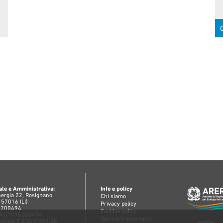
C
le e Amministrativa:
Info e policy
Energia 22, Rosignano
Chi siamo
 57016 (LI)
Privacy policy
98200494
Cookies policy
IAA 01098200494
Società trasparente
Sociale € 2.520.000,00