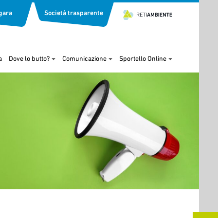
gara
Società trasparente
a
Dove lo butto?
Comunicazione
Sportello Online