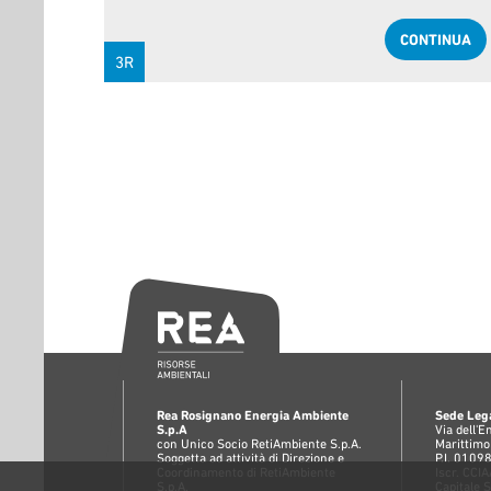
CONTINUA
3R
Rea Rosignano Energia Ambiente
Sede Lega
S.p.A
Via dell'
con Unico Socio RetiAmbiente S.p.A.
Marittimo
Soggetta ad attività di Direzione e
P.I. 010
Coordinamento di RetiAmbiente
Iscr. CC
S.p.A.
Capitale 