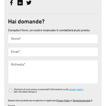
Hai domande?
Compila il form, un nostro incaricato ti contatterà al più presto.
Dichiaro di aver preso visione dell'informativa sulla
privacy policy
del sito www.reaspa.it
Questo sito è protetto da recaptcha e si applicano
Privacy Policy
e
Termini di servizio
di
Google.