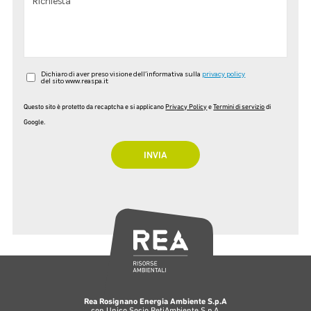
Dichiaro di aver preso visione dell'informativa sulla
privacy policy
del sito www.reaspa.it
Questo sito è protetto da recaptcha e si applicano
Privacy Policy
e
Termini di servizio
di
Google.
Rea Rosignano Energia Ambiente S.p.A
con Unico Socio RetiAmbiente S.p.A.