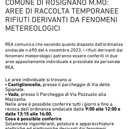
COMUNE DI ROSIGNANO M.MO:
AREE DI RACCOLTA TEMPORANEE
RIFIUTI DERIVANTI DA FENOMENI
METEREOLOGICI
REA comunica che secondo quanto disposto dall’ordinanza
sindacale n.690 del 4 novembre 2023, i rifiuti derivanti dai
fenomeni meteorologici potranno essere conferiti in due
aree appositamente individuate e presidiate da personale
REA.
Le aree individuate si trovano a:
▪️
Castiglioncello,
presso il parcheggio di Via delle
Spianate.
▪️
Vada
, presso il Parcheggio di Via Pozzuolo alla
Mazzanta.
Nelle aree è possibile conferire tutti i giorni e fino a
revoca dell’ordinanza sindacale dalle
9:00 alle 12:00 e
dalle 13:15 alle 16:00.
Cosa è possibile conferire
Solamente ingombranti, potature e apparecchiature
elettriche ed elettroniche derivanti dai fenomeni