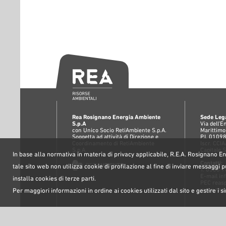
Rea Rosignano Energia Ambiente
Sede Lega
S.p.A
Via dell'
con Unico Socio RetiAmbiente S.p.A.
Marittimo
Soggetta ad attività di Direzione e
P.I. 010
Coordinamento di RetiAmbiente
Iscr. CC
S.p.A.
Capitale 
In base alla normativa in materia di privacy applicabile, R.E.A. Rosignano Ene
Contatti:
tale sito web non utilizza cookie di profilazione al fine di inviare messaggi p
T. 0586 
E-mail
in
installa cookies di terze parti.
PEC
reas
www.reas
Per maggiori informazioni in ordine ai cookies utilizzati dal sito e gestire i s