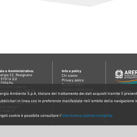
le e Amministrativa:
Info e policy
Energia 22, Rosignano
Chi siamo
 57016 (LI)
Privacy policy
98200494
Cookies policy
IAA 01098200494
Società trasparente
Sociale € 2.520.000,00
rgia Ambiente S.p.A, titolare del trattamento dei dati acquisiti tramite il present
Whistleblowing
Dichiarazione di
ubblicitari in linea con le preferenze manifestate nell’ambito della navigazione in
accessibilità
76511 • F. 0586 765128
fo@reaspa.it
pa@pec.it
pa.it
ingoli cookie è possibile consultare l’
informativa cookies completa