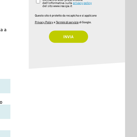
Dichiaro di aver preso visione
dell'informativa sulla
privacy policy
del sito www.reaspa.it
Questo sito è protetto da recaptcha e si applicano
Privacy Policy
e
Termini di servizio
di Google.
ta a
no