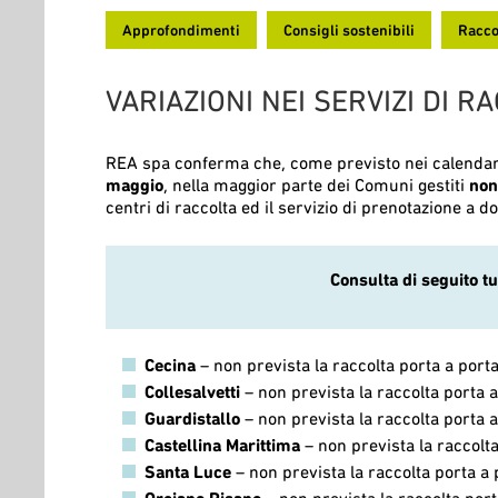
Approfondimenti
Consigli sostenibili
Racco
VARIAZIONI NEI SERVIZI DI 
REA spa conferma che, come previsto nei calendari d
maggio
, nella maggior parte dei Comuni gestiti
non
centri di raccolta ed il servizio di prenotazione a 
Consulta di seguito tu
Cecina
– non prevista la raccolta porta a port
Collesalvetti
– non prevista la raccolta porta a
Guardistallo
– non prevista la raccolta porta a
Castellina Marittima
– non prevista la raccolta
Santa Luce
– non prevista la raccolta porta a 
Orciano Pisano
– non prevista la raccolta port