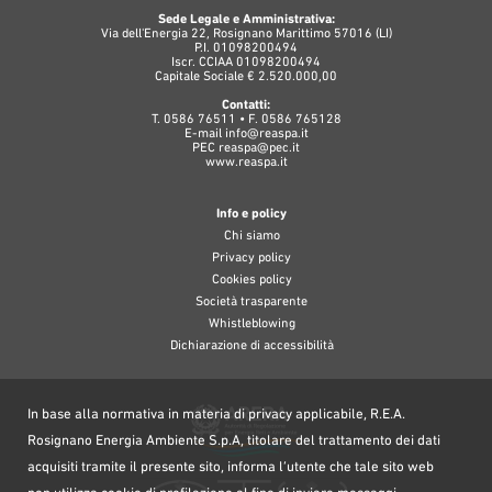
Sede Legale e Amministrativa:
Via dell'Energia 22, Rosignano Marittimo 57016 (LI)
P.I. 01098200494
Iscr. CCIAA 01098200494
Capitale Sociale € 2.520.000,00
Contatti:
T. 0586 76511 • F. 0586 765128
E-mail
info@reaspa.it
PEC
reaspa@pec.it
www.reaspa.it
Info e policy
Chi siamo
Privacy policy
Cookies policy
Società trasparente
Whistleblowing
Dichiarazione di accessibilità
In base alla normativa in materia di privacy applicabile, R.E.A.
Rosignano Energia Ambiente S.p.A, titolare del trattamento dei dati
acquisiti tramite il presente sito, informa l’utente che tale sito web