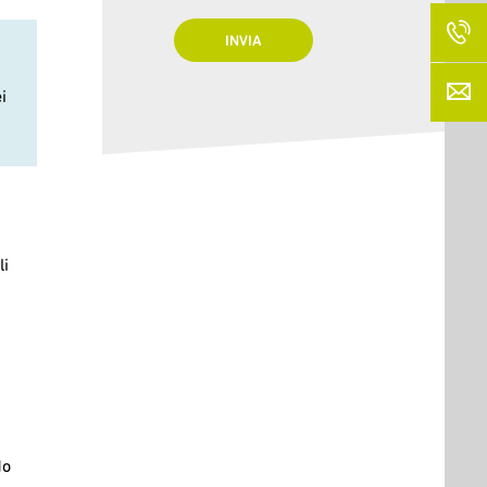
i
li
do