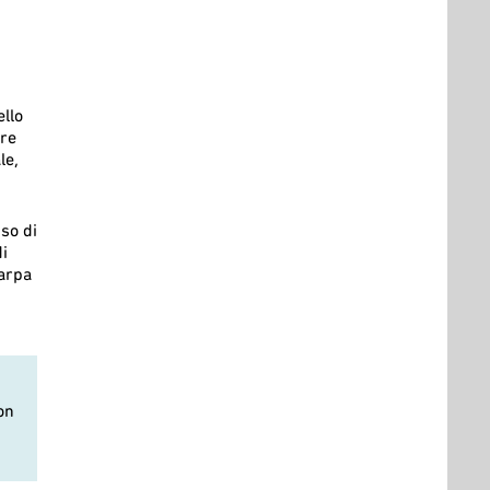
llo
ure
le,
so di
i
iarpa
on