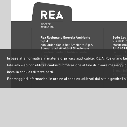
Rea Rosignano Energia Ambiente
Sede Lega
S.p.A
Via dell'
con Unico Socio RetiAmbiente S.p.A.
Marittimo
Soggetta ad attività di Direzione e
P.I. 010
Coordinamento di RetiAmbiente
Iscr. CC
S.p.A.
Capitale 
In base alla normativa in materia di privacy applicabile, R.E.A. Rosignano Ene
Contatti:
tale sito web non utilizza cookie di profilazione al fine di inviare messaggi p
T. 0586 
E-mail
in
installa cookies di terze parti.
PEC
reas
www.reas
Per maggiori informazioni in ordine ai cookies utilizzati dal sito e gestire i s