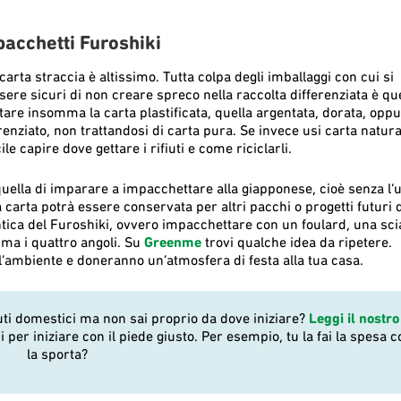
pacchetti Furoshiki
 carta straccia è altissimo. Tutta colpa degli imballaggi con cui si
re sicuri di non creare spreco nella raccolta differenziata è que
tare insomma la carta plastificata, quella argentata, dorata, opp
erenziato, non trattandosi di carta pura. Se invece usi carta natura
ile capire dove gettare i rifiuti e come riciclarli.
quella di imparare a impacchettare alla giapponese, cioè senza l’u
a carta potrà essere conservata per altri pacchi o progetti futuri d
 antica del Furoshiki, ovvero impacchettare con un foulard, una sc
ma i quattro angoli. Su
Greenme
trovi qualche idea da ripetere.
l’ambiente e doneranno un’atmosfera di festa alla tua casa.
iuti domestici ma non sai proprio da dove iniziare?
Leggi il nostro
i per iniziare con il piede giusto. Per esempio, tu la fai la spesa c
la sporta?