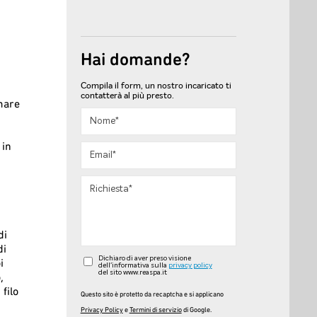
Hai domande?
Compila il form, un nostro incaricato ti
contatterà al più presto.
mare
 in
di
di
Dichiaro di aver preso visione
i
dell'informativa sulla
privacy policy
del sito www.reaspa.it
,
filo
Questo sito è protetto da recaptcha e si applicano
Privacy Policy
e
Termini di servizio
di Google.