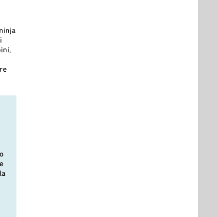
ninja
i
ini,
tre
uo
e
la