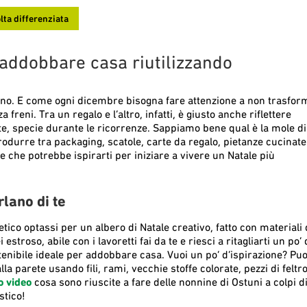
lta differenziata
 addobbare casa riutilizzando
icino. E come ogni dicembre bisogna fare attenzione a non trasfor
reni. Tra un regalo e l’altro, infatti, è giusto anche riflettere
te, specie durante le ricorrenze. Sappiamo bene qual è la mole di
odurre tra packaging, scatole, carte da regalo, pietanze cucinate
he potrebbe ispirarti per iniziare a vivere un Natale più
rlano di te
etico optassi per un albero di Natale creativo, fatto con materiali 
estroso, abile con i lavoretti fai da te e riesci a ritagliarti un po’ 
enibile ideale per addobbare casa. Vuoi un po’ d’ispirazione? Puo
 parete usando fili, rami, vecchie stoffe colorate, pezzi di feltro
o video
cosa sono riuscite a fare delle nonnine di Ostuni a colpi di 
stico!