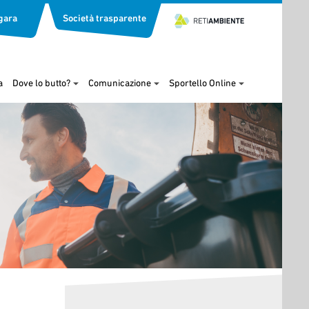
gara
Società trasparente
a
Dove lo butto?
Comunicazione
Sportello Online