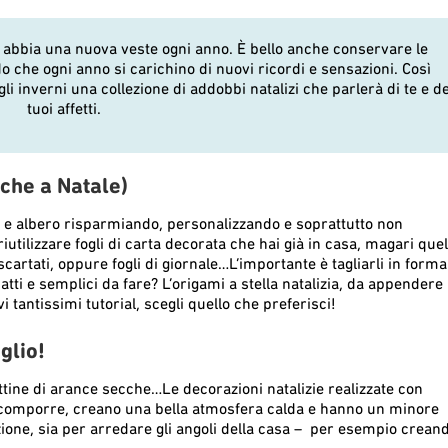
e abbia una nuova veste ogni anno. È bello anche conservare le
do che ogni anno si carichino di nuovi ricordi e sensazioni. Così
gli inverni una collezione di addobbi natalizi che parlerà di te e de
tuoi affetti.
che a Natale)
 e albero risparmiando, personalizzando e soprattutto non
utilizzare fogli di carta decorata che hai già in casa, magari quel
artati, oppure fogli di giornale…L’importante è tagliarli in forma
atti e semplici da fare? L’origami a stella natalizia, da appendere
tantissimi tutorial, scegli quello che preferisci!
glio!
ettine di arance secche…Le decorazioni natalizie realizzate con
da comporre, creano una bella atmosfera calda e hanno un minore
one, sia per arredare gli angoli della casa – per esempio crean