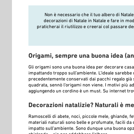
Non è necessario che il tuo albero di Natal
decorazioni di Natale in Natale e fare in mo
praticherai il riutilizzo e creerai col passare de
Origami, sempre una buona idea (an
Gli origami sono una buona idea per decorare casa
impattando troppo sull’ambiente. L’ideale sarebbe ri
precedentemente conservati dai pacchi regalo già sc
quadrata, sennò l’origami non viene. I motivi più ad
aggiungendo un cordino è un must. Su internet trovi 
Decorazioni natalizie? Naturali è me
Ramoscelli di abete, noci, piccole mele, ghiande, f
materiali naturali sono belle e profumate, facili 
impatto sull’ambiente. Sono dunque una buona opzi
ghirlande – sia per addobbare l’albero.