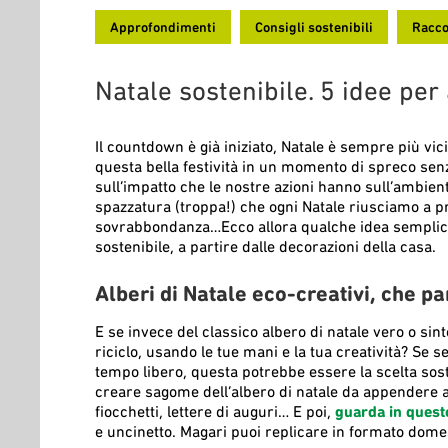
Approfondimenti
Consigli sostenibili
Racco
Natale sostenibile. 5 idee per
Il countdown è già iniziato, Natale è sempre più v
questa bella festività in un momento di spreco senza f
sull’impatto che le nostre azioni hanno sull’ambien
spazzatura (troppa!) che ogni Natale riusciamo a pr
sovrabbondanza…Ecco allora qualche idea semplice c
sostenibile, a partire dalle decorazioni della casa.
Alberi di Natale eco-creativi, che pa
E se invece del classico albero di natale vero o sint
riciclo, usando le tue mani e la tua creatività? Se sei 
tempo libero, questa potrebbe essere la scelta sost
creare sagome dell’albero di natale da appendere alla
fiocchetti, lettere di auguri… E poi,
guarda in quest
e uncinetto. Magari puoi replicare in formato dome