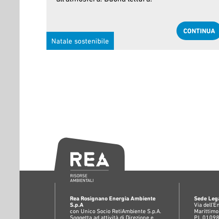
CONTINUA
Natale sostenibile
Rea Rosignano Energia Ambiente
Sede Lega
S.p.A
Via dell'
con Unico Socio RetiAmbiente S.p.A.
Marittimo
Soggetta ad attività di Direzione e
P.I. 010